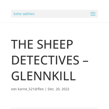
Seite wählen
THE SHEEP
DETECTIVES –
GLENNKILL
von
karne_521@flex
|
Dez. 20, 2022